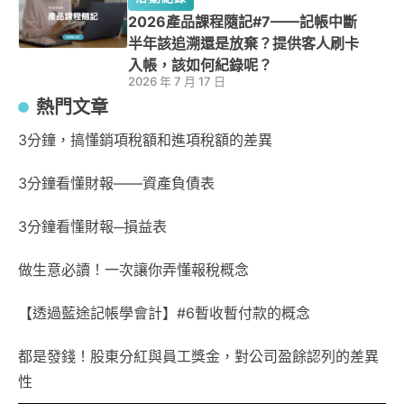
2026產品課程隨記#7——記帳中斷
半年該追溯還是放棄？提供客人刷卡
入帳，該如何紀錄呢？
2026 年 7 月 17 日
熱門文章
3分鐘，搞懂銷項稅額和進項稅額的差異
3分鐘看懂財報——資產負債表
3分鐘看懂財報─損益表
做生意必讀！一次讓你弄懂報稅概念
【透過藍途記帳學會計】#6暫收暫付款的概念
都是發錢！股東分紅與員工獎金，對公司盈餘認列的差異
性