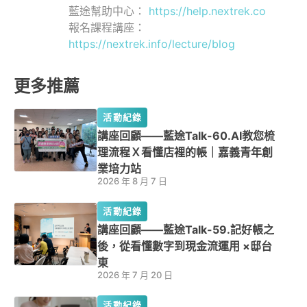
藍途幫助中心：
https://help.nextrek.co
報名課程講座：
https://nextrek.info/lecture/blog
更多推薦
活動紀錄
講座回顧——藍途Talk-60.AI教您梳
理流程Ｘ看懂店裡的帳｜嘉義青年創
業培力站
2026 年 8 月 7 日
活動紀錄
講座回顧——藍途Talk-59.記好帳之
後，從看懂數字到現金流運用 ×邸台
東
2026 年 7 月 20 日
活動紀錄