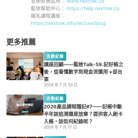
官網免費試用：
www.nextrek.co
藍途幫助中心：
https://help.nextrek.co
報名課程講座：
https://nextrek.info/lecture/blog
更多推薦
活動紀錄
講座回顧——藍途Talk-59.記好帳之
後，從看懂數字到現金流運用 ×邸台
東
2026 年 7 月 20 日
活動紀錄
2026產品課程隨記#7——記帳中斷
半年該追溯還是放棄？提供客人刷卡
入帳，該如何紀錄呢？
2026 年 7 月 17 日