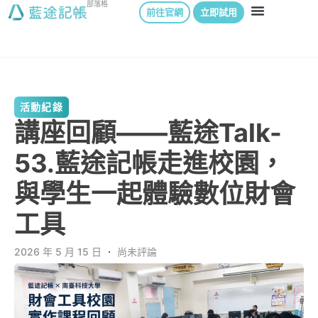
部落格
前往官網
立即試用
活動紀錄
講座回顧——藍途Talk-
53.藍途記帳走進校園，
與學生一起體驗數位財會
工具
2026 年 5 月 15 日
．
尚未評論