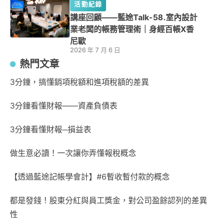
活動紀錄
講座回顧——藍途Talk-58.室內設計
業老闆的帳務管理術｜身經百帳X香
尼歐
2026 年 7 月 6 日
熱門文章
3分鐘，搞懂銷項稅額和進項稅額的差異
3分鐘看懂財報——資產負債表
3分鐘看懂財報─損益表
做生意必讀！一次讓你弄懂報稅概念
【透過藍途記帳學會計】#6暫收暫付款的概念
都是發錢！股東分紅與員工獎金，對公司盈餘認列的差異
性