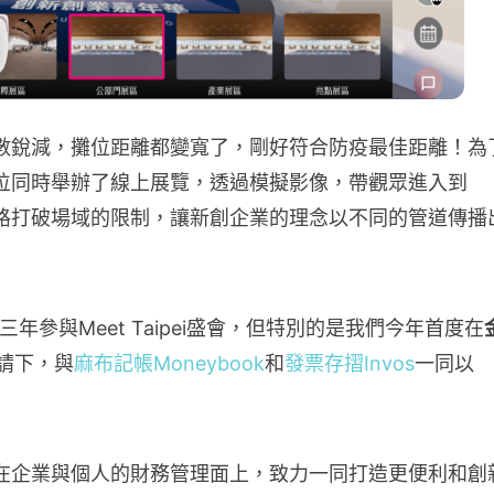
數銳減，攤位距離都變寬了，剛好符合防疫最佳距離！為
位同時舉辦了線上展覽，透過模擬影像，帶觀眾進入到
與互動，網路打破場域的限制，讓新創企業的理念以不同的管道傳播
三年參與Meet Taipei盛會，但特別的是我們今年首度在
）邀請下，與
麻布記帳Moneybook
和
發票存摺Invos
一同以
在企業與個人的財務管理面上，致力一同打造更便利和創