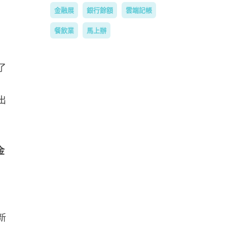
金融展
銀行餘額
雲端記帳
餐飲業
馬上辦
了
出
金
新