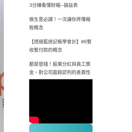
3分鐘看懂財報─損益表
做生意必讀！一次讓你弄懂報
稅概念
【透過藍途記帳學會計】#6暫
收暫付款的概念
都是發錢！股東分紅與員工獎
金，對公司盈餘認列的差異性