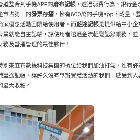
道整合到手機APP的
麻布記帳
，透過消費行為、銀行金
坐市占第一的
發票存摺
，擁有600萬的手機app下載量，
商家優惠活動回饋給使用者。而
藍途記帳
是提供給中小企
背景就能自主記帳，讓使用者透過金流輕鬆記錄帳務，並
財務及營運管理的最佳夥伴！
特別來麻布數據科技集團的攤位給我們加油打氣，也有許
識藍途記帳，讓許久沒有舉辦實體活動的我們，感受到人
的最大收穫。