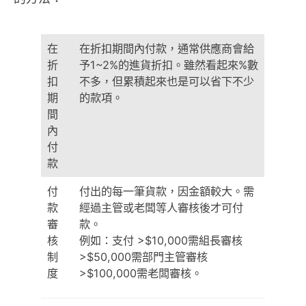
在
在折扣期間內付款，通常供應商會給
折
予1~2%的進貨折扣。雖然看起來%數
扣
不多，但累積起來也是可以省下不少
期
的款項。
間
內
付
款
付
付出的每一筆貨款，因金額較大。需
款
經過主管或老闆等人審核後才可付
審
款。
核
例如：支付 >$10,000需組長審核
制
>$50,000需部門主管審核
度
>$100,000需老闆審核。