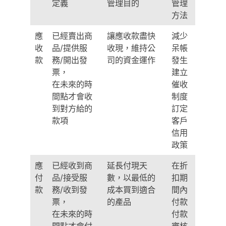
定義
管理目的
管理
方法
應
已經賣出商
讓應收款盡快
減少
收
品/提供服
收現，維持公
呆帳
款
務/開出發
司的資金運作
發生
票，
建立
在未來的時
催收
間點才會收
制度
到對方給的
訂定
款項
客戶
信用
政策
應
已經收到商
延長付現天
在折
付
品/接受服
數，以最低的
扣期
款
務/收到發
成本買到適合
間內
票，
的產品
付款
在未來的時
付款