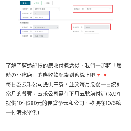
了解了藍途記帳的應收付概念後，我們一起將「辰
時の小吃店」的應收款紀錄到系統上吧🔻🔻
每日為云禾公司提供午餐，並於每月最後一日統計
當月的餐費，云禾公司需在下月五號前付清(以9/1
提供10個$80元的便當予云和公司，款項在10/5統
一付清來舉例)