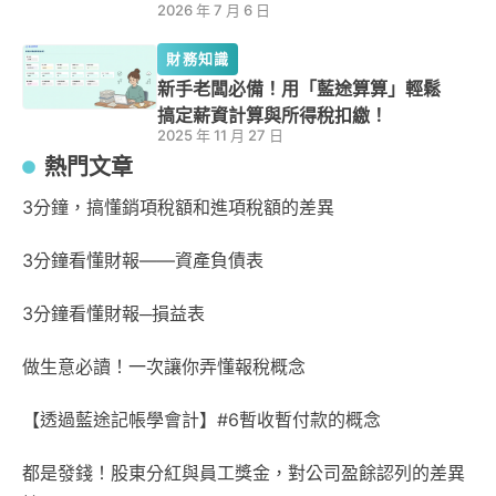
2026 年 7 月 6 日
財務知識
新手老闆必備！用「藍途算算」輕鬆
搞定薪資計算與所得稅扣繳！
2025 年 11 月 27 日
熱門文章
3分鐘，搞懂銷項稅額和進項稅額的差異
3分鐘看懂財報——資產負債表
3分鐘看懂財報─損益表
做生意必讀！一次讓你弄懂報稅概念
【透過藍途記帳學會計】#6暫收暫付款的概念
都是發錢！股東分紅與員工獎金，對公司盈餘認列的差異