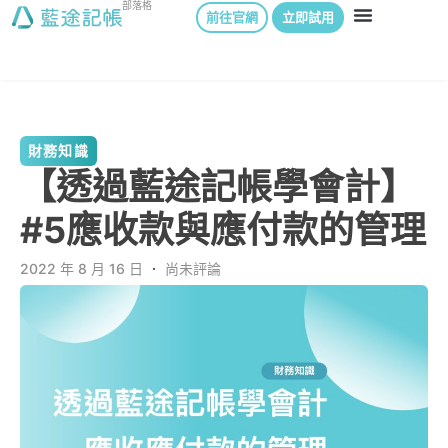
部落格
前往官網
立即試用
財務知識
【透過藍途記帳學會計】
#5應收款與應付款的管理
2022 年 8 月 16 日
．
尚未評論