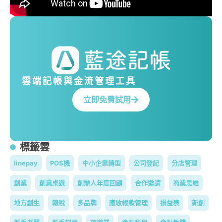
雲端記帳與金流管理工具
立即免費試用
標籤雲
linepay
POS機
中小企業轉型
公司登記
分店管理
創業
創業桌遊
創辦人年度回顧
合作邀請
商業思維
地方創生
報稅
多品牌
應收帳款管理
損益表
新創