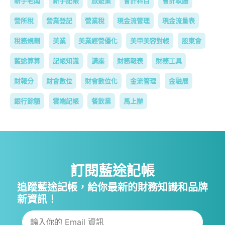
新手老闆
新手記帳
旅遊業
會計科目
會計軟體
營所稅
營業登記
營業稅
現金流管理
現金流量表
稅務規劃
美業
美業經營優化
美甲美容對帳
股東會
藍途算算
記帳知識
講座
財務報表
財務工具
財報分
財會數位
財會數位化
金流管理
金融展
銀行餘額
雲端記帳
餐飲業
馬上辦
訂閱藍途記帳
追蹤藍途記帳，給你最新的財務知識和品牌
新資訊！