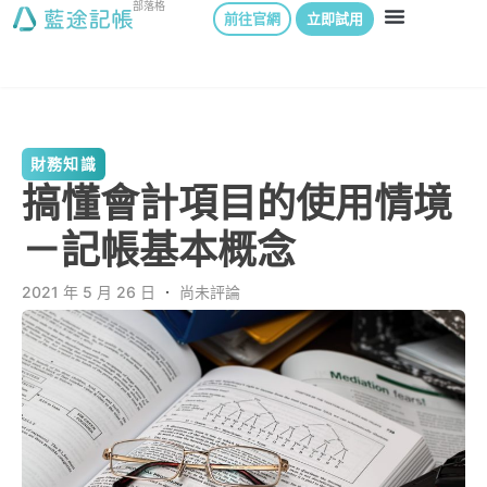
部落格
前往官網
立即試用
財務知識
搞懂會計項目的使用情境
－記帳基本概念
2021 年 5 月 26 日
．
尚未評論