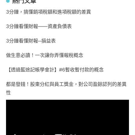
熱門文章
3分鐘，搞懂銷項稅額和進項稅額的差異
3分鐘看懂財報——資產負債表
3分鐘看懂財報─損益表
做生意必讀！一次讓你弄懂報稅概念
【透過藍途記帳學會計】#6暫收暫付款的概念
都是發錢！股東分紅與員工獎金，對公司盈餘認列的差異
性