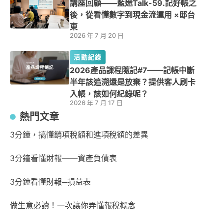
講座回顧——藍途Talk-59.記好帳之
後，從看懂數字到現金流運用 ×邸台
東
2026 年 7 月 20 日
活動紀錄
2026產品課程隨記#7——記帳中斷
半年該追溯還是放棄？提供客人刷卡
入帳，該如何紀錄呢？
2026 年 7 月 17 日
熱門文章
3分鐘，搞懂銷項稅額和進項稅額的差異
3分鐘看懂財報——資產負債表
3分鐘看懂財報─損益表
做生意必讀！一次讓你弄懂報稅概念