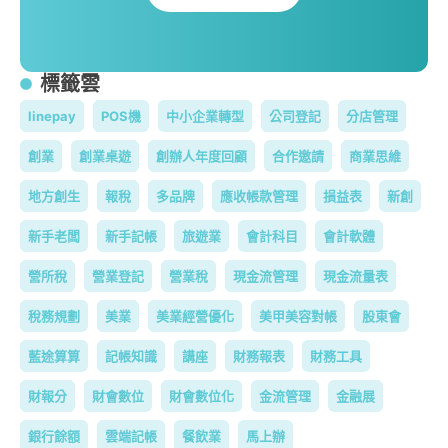
標籤雲
linepay
POS機
中小企業轉型
公司登記
分店管理
創業
創業桌遊
創辦人年度回顧
合作邀請
商業思維
地方創生
報稅
多品牌
應收帳款管理
損益表
新創
新手老闆
新手記帳
旅遊業
會計科目
會計軟體
營所稅
營業登記
營業稅
現金流管理
現金流量表
稅務規劃
美業
美業經營優化
美甲美容對帳
股東會
藍途算算
記帳知識
講座
財務報表
財務工具
財報分
財會數位
財會數位化
金流管理
金融展
銀行餘額
雲端記帳
餐飲業
馬上辦