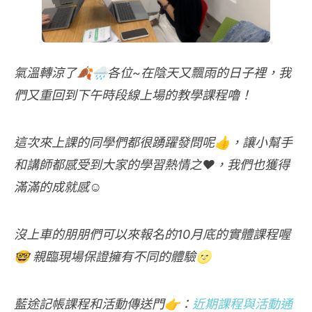
氣溫轉涼了🍂🌧各位~在陰天又飄雨的日子裡，我
們又重回到下午時段線上場的教學課程嚕！
這次來上課的同學們都很踴躍發問呢👍，讓小幫手
和講師都感受到大家的學習熱情之♥，我們也獲得
滿滿的成就感☺
沒上車的朋朋們可以來報名的10月底的實體課程喔
🤓 親臨現場保證擁有不同的體驗🌝
藍途記帳課程和活動傳送門👉：
近期課程與活動通