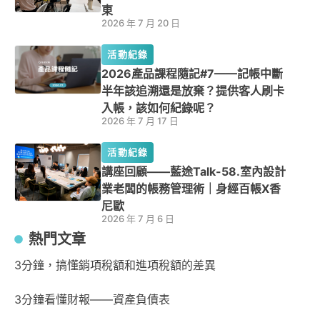
東
2026 年 7 月 20 日
活動紀錄
2026產品課程隨記#7——記帳中斷
半年該追溯還是放棄？提供客人刷卡
入帳，該如何紀錄呢？
2026 年 7 月 17 日
活動紀錄
講座回顧——藍途Talk-58.室內設計
業老闆的帳務管理術｜身經百帳X香
尼歐
2026 年 7 月 6 日
熱門文章
3分鐘，搞懂銷項稅額和進項稅額的差異
3分鐘看懂財報——資產負債表