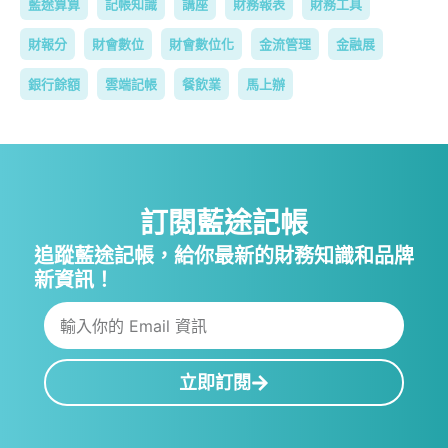
藍途算算
記帳知識
講座
財務報表
財務工具
財報分
財會數位
財會數位化
金流管理
金融展
銀行餘額
雲端記帳
餐飲業
馬上辦
訂閱藍途記帳
追蹤藍途記帳，給你最新的財務知識和品牌
新資訊！
立即訂閱