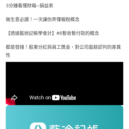
3分鐘看懂財報─損益表
做生意必讀！一次讓你弄懂報稅概念
【透過藍途記帳學會計】#6暫收暫付款的概念
都是發錢！股東分紅與員工獎金，對公司盈餘認列的差異
性