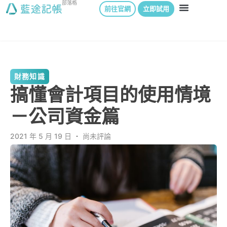
部落格
前往官網
立即試用
財務知識
搞懂會計項目的使用情境
－公司資金篇
2021 年 5 月 19 日
．
尚未評論