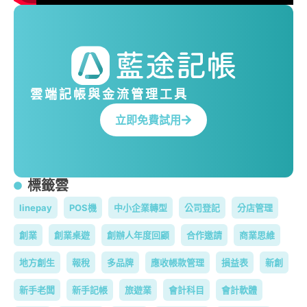
雲端記帳與金流管理工具
立即免費試用
標籤雲
linepay
POS機
中小企業轉型
公司登記
分店管理
創業
創業桌遊
創辦人年度回顧
合作邀請
商業思維
地方創生
報稅
多品牌
應收帳款管理
損益表
新創
新手老闆
新手記帳
旅遊業
會計科目
會計軟體