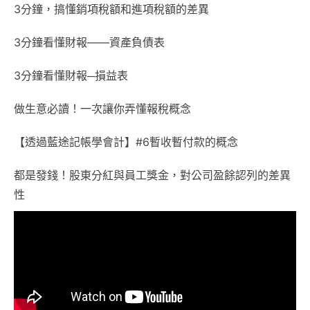
3分鐘，搞懂銷項稅額和進項稅額的差異
3分鐘看懂財報——資產負債表
3分鐘看懂財報─損益表
做生意必讀！一次讓你弄懂報稅概念
【透過藍途記帳學會計】#6暫收暫付款的概念
都是發錢！股東分紅與員工獎金，對公司盈餘認列的差異
性