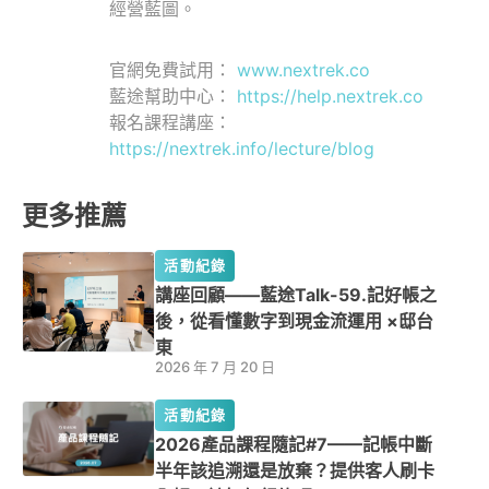
經營藍圖。
官網免費試用：
www.nextrek.co
藍途幫助中心：
https://help.nextrek.co
報名課程講座：
https://nextrek.info/lecture/blog
更多推薦
活動紀錄
講座回顧——藍途Talk-59.記好帳之
後，從看懂數字到現金流運用 ×邸台
東
2026 年 7 月 20 日
活動紀錄
2026產品課程隨記#7——記帳中斷
半年該追溯還是放棄？提供客人刷卡