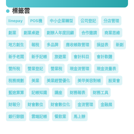
標籤雲
linepay
POS機
中小企業轉型
公司登記
分店管理
創業
創業桌遊
創辦人年度回顧
合作邀請
商業思維
地方創生
報稅
多品牌
應收帳款管理
損益表
新創
新手老闆
新手記帳
旅遊業
會計科目
會計軟體
營所稅
營業登記
營業稅
現金流管理
現金流量表
稅務規劃
美業
美業經營優化
美甲美容對帳
股東會
藍途算算
記帳知識
講座
財務報表
財務工具
財報分
財會數位
財會數位化
金流管理
金融展
銀行餘額
雲端記帳
餐飲業
馬上辦