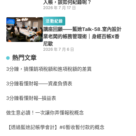
入帳，該如何紀錄呢？
2026 年 7 月 17 日
活動紀錄
講座回顧——藍途Talk-58.室內設計
業老闆的帳務管理術｜身經百帳X香
尼歐
2026 年 7 月 6 日
熱門文章
3分鐘，搞懂銷項稅額和進項稅額的差異
3分鐘看懂財報——資產負債表
3分鐘看懂財報─損益表
做生意必讀！一次讓你弄懂報稅概念
【透過藍途記帳學會計】#6暫收暫付款的概念