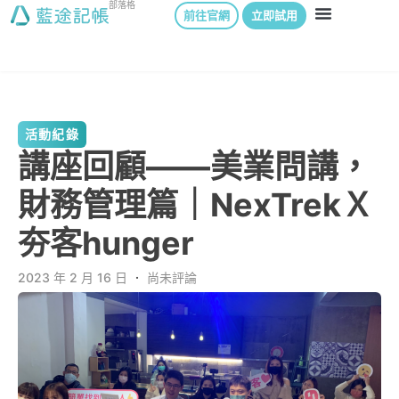
部落格
前往官網
立即試用
活動紀錄
講座回顧——美業問講，
財務管理篇｜NexTrekＸ
夯客hunger
2023 年 2 月 16 日
．
尚未評論