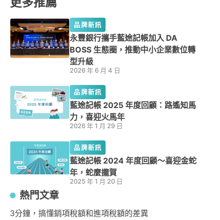
更多推薦
品牌新訊
永豐銀行攜手藍途記帳加入 DA
BOSS 生態圈，推動中小企業數位轉
型升級
2026 年 6 月 4 日
品牌新訊
藍途記帳 2025 年度回顧：路遙知馬
力，喜迎火馬年
2026 年 1 月 29 日
品牌新訊
藍途記帳 2024 年度回顧～喜迎金蛇
年，蛇麼攏賀
2025 年 1 月 20 日
熱門文章
3分鐘，搞懂銷項稅額和進項稅額的差異