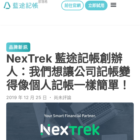
部落格
前往官網
立即試用
品牌新訊
NexTrek 藍途記帳創辦
人：我們想讓公司記帳變
得像個人記帳一樣簡單！
2019 年 12 月 25 日
．
尚未評論