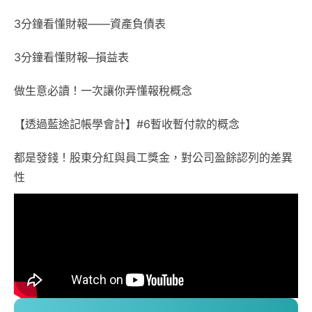
3分鐘看懂財報——資產負債表
3分鐘看懂財報─損益表
做生意必讀！一次讓你弄懂報稅概念
【透過藍途記帳學會計】#6暫收暫付款的概念
都是發錢！股東分紅與員工獎金，對公司盈餘認列的差異
性