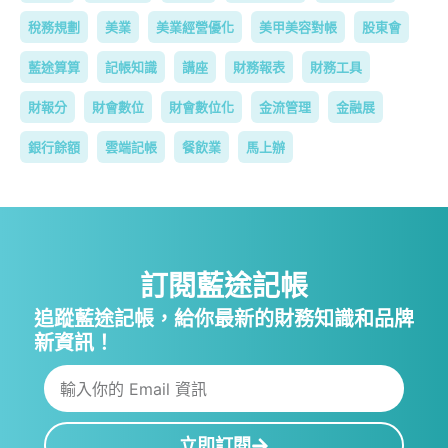
稅務規劃
美業
美業經營優化
美甲美容對帳
股東會
藍途算算
記帳知識
講座
財務報表
財務工具
財報分
財會數位
財會數位化
金流管理
金融展
銀行餘額
雲端記帳
餐飲業
馬上辦
訂閱藍途記帳
追蹤藍途記帳，給你最新的財務知識和品牌
新資訊！
立即訂閱