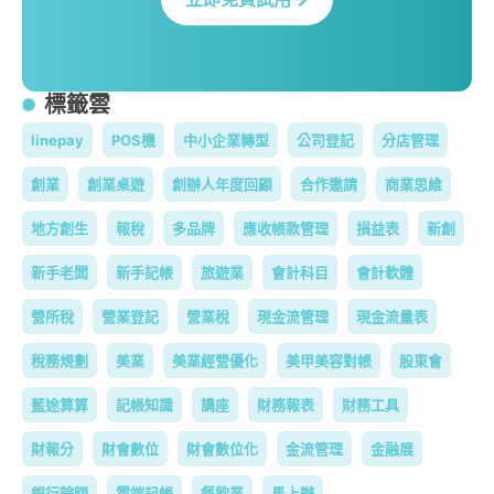
標籤雲
linepay
POS機
中小企業轉型
公司登記
分店管理
創業
創業桌遊
創辦人年度回顧
合作邀請
商業思維
地方創生
報稅
多品牌
應收帳款管理
損益表
新創
新手老闆
新手記帳
旅遊業
會計科目
會計軟體
營所稅
營業登記
營業稅
現金流管理
現金流量表
稅務規劃
美業
美業經營優化
美甲美容對帳
股東會
藍途算算
記帳知識
講座
財務報表
財務工具
財報分
財會數位
財會數位化
金流管理
金融展
銀行餘額
雲端記帳
餐飲業
馬上辦