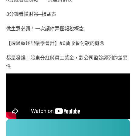
3分鐘看懂財報─損益表
做生意必讀！一次讓你弄懂報稅概念
【透過藍途記帳學會計】#6暫收暫付款的概念
都是發錢！股東分紅與員工獎金，對公司盈餘認列的差異
性