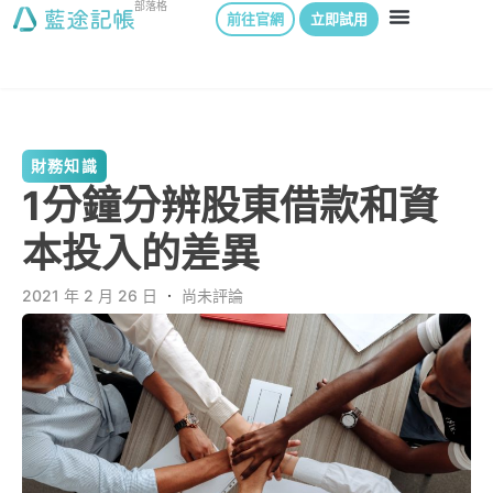
部落格
前往官網
立即試用
財務知識
1分鐘分辨股東借款和資
本投入的差異
2021 年 2 月 26 日
．
尚未評論