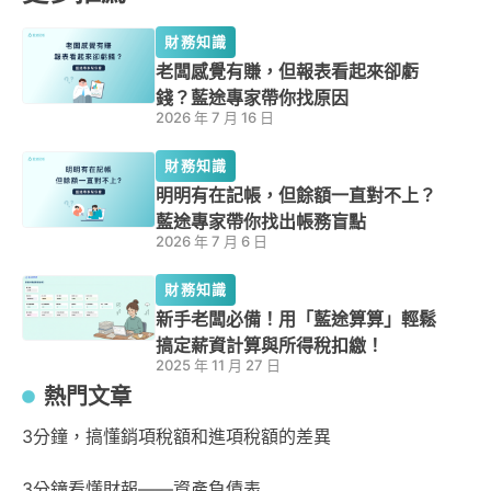
財務知識
老闆感覺有賺，但報表看起來卻虧
錢？藍途專家帶你找原因
2026 年 7 月 16 日
財務知識
明明有在記帳，但餘額一直對不上？
藍途專家帶你找出帳務盲點
2026 年 7 月 6 日
財務知識
新手老闆必備！用「藍途算算」輕鬆
搞定薪資計算與所得稅扣繳！
2025 年 11 月 27 日
熱門文章
3分鐘，搞懂銷項稅額和進項稅額的差異
3分鐘看懂財報——資產負債表