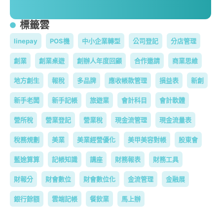
標籤雲
linepay
POS機
中小企業轉型
公司登記
分店管理
創業
創業桌遊
創辦人年度回顧
合作邀請
商業思維
地方創生
報稅
多品牌
應收帳款管理
損益表
新創
新手老闆
新手記帳
旅遊業
會計科目
會計軟體
營所稅
營業登記
營業稅
現金流管理
現金流量表
稅務規劃
美業
美業經營優化
美甲美容對帳
股東會
藍途算算
記帳知識
講座
財務報表
財務工具
財報分
財會數位
財會數位化
金流管理
金融展
銀行餘額
雲端記帳
餐飲業
馬上辦