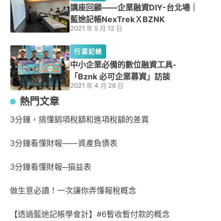
講座回顧——企業融資DIY-台北場｜
藍途記帳NexTrekＸBZNK
2021 年 5 月 12 日
行業記帳
中小企業必備的數位融資工具-
「Bznk 必可企業募資」訪談
2021 年 4 月 26 日
熱門文章
3分鐘，搞懂銷項稅額和進項稅額的差異
3分鐘看懂財報——資產負債表
3分鐘看懂財報─損益表
做生意必讀！一次讓你弄懂報稅概念
【透過藍途記帳學會計】#6暫收暫付款的概念