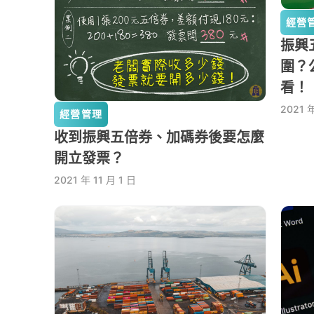
經營
振興
圍？
看
2021 
經營管理
收到振興五倍券、加碼券後要怎麼
開立發票？
2021 年 11 月 1 日