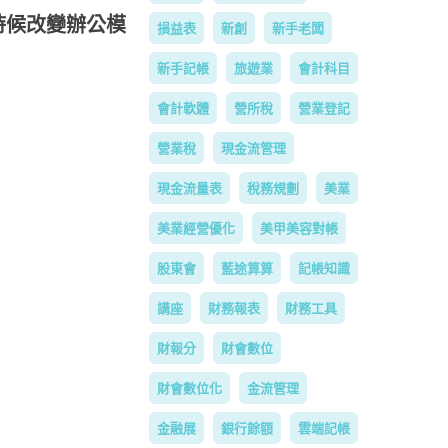
時候改變辦公模
損益表
新創
新手老闆
新手記帳
旅遊業
會計科目
會計軟體
營所稅
營業登記
營業稅
現金流管理
現金流量表
稅務規劃
美業
美業經營優化
美甲美容對帳
股東會
藍途算算
記帳知識
講座
財務報表
財務工具
財報分
財會數位
財會數位化
金流管理
金融展
銀行餘額
雲端記帳