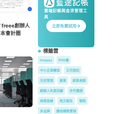
雲端記帳與金流管理工
具
reee創辦人
立即免費試用
轉日本會計圈
標籤雲
linepay
POS機
中小企業轉型
公司登記
分店管理
創業
創業桌遊
創辦人年度回顧
合作邀請
商業思維
地方創生
報稅
多品牌
應收帳款管理