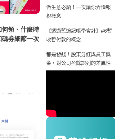
做生意必讀！一次讓你弄懂報
稅概念
如何領、什麼時
【透過藍途記帳學會計】#6暫
加碼券細節一次
收暫付款的概念
都是發錢！股東分紅與員工獎
金，對公司盈餘認列的差異性