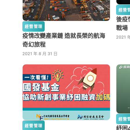
經營
後疫
經營管理
戰場
疫情改變產業鏈 造就長榮的航海
2021 
奇幻旅程
2021 年 8 月 31 日
經營
經營管理
紓困