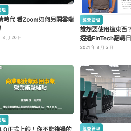
管理
情時代 看Zoom如何另闢雲端
經營管理
！
誰想要使用這東西？f
年 8 月 20 日
透過FinTech翻
2021 年 8 月 5 日
管理
4.0正式上線！你不能錯過的
經營管理