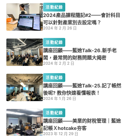
活動紀錄
2024產品課程隨記#2——會計科目
可以針對產業別去設定嗎？
2024 年 2 月 26 日
活動紀錄
講座回顧——藍途Talk-26.新手老
闆，最常問的財務問題大揭密
2024 年 2 月 2 日
活動紀錄
講座回顧——藍途Talk-25.記了帳然
後呢? 教你快速看懂報表！
2024 年 1 月 26 日
活動紀錄
講座回顧——美業的財稅管理｜藍途
記帳Ｘhotcake夯客
2023 年 12 月 29 日