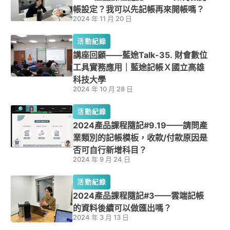
帳設定？我可以先記帳再來開帳嗎？
2024 年 11 月 20 日
活動紀錄
講座回顧——藍途Talk-35. 財會數位
工具實務應用｜藍途記帳Ｘ國立高雄
科技大學
2024 年 10 月 28 日
活動紀錄
2024產品課程隨記#9.19——請問產
業類別的記帳模板，收款/付款原因是
否可自行新增科目？
2024 年 9 月 24 日
活動紀錄
2024產品課程隨記#3——雲端記帳
的資料後續可以做匯出嗎？
2024 年 3 月 13 日