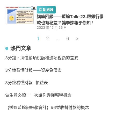
活動紀錄
講座回顧——藍途Talk-23.跟銀行借
款也有秘笈？讓學姊報乎你知！
2023 年 12 月 26 日
1
2
…
6
>
熱門文章
3分鐘，搞懂銷項稅額和進項稅額的差異
3分鐘看懂財報——資產負債表
3分鐘看懂財報─損益表
做生意必讀！一次讓你弄懂報稅概念
【透過藍途記帳學會計】#6暫收暫付款的概念