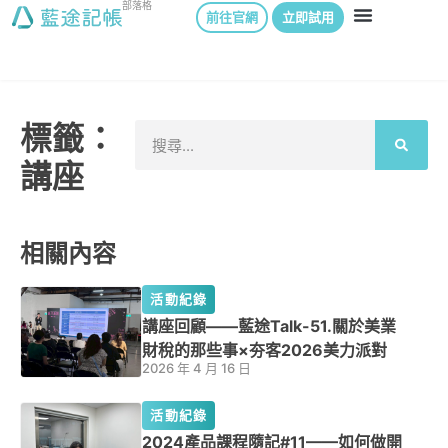
部落格
前往官網
立即試用
標籤：
講座
相關內容
活動紀錄
講座回顧——藍途Talk-51.關於美業
財稅的那些事×夯客2026美力派對
2026 年 4 月 16 日
活動紀錄
2024產品課程隨記#11——如何做開