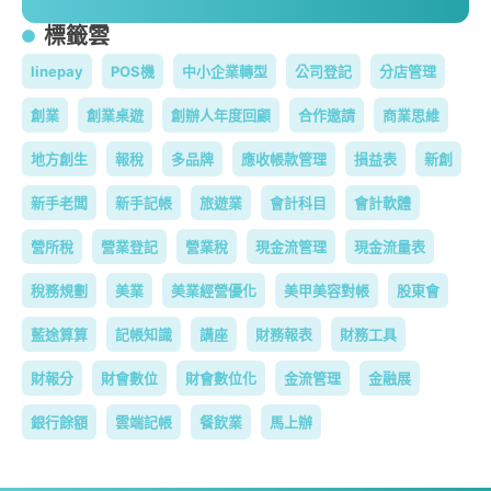
標籤雲
linepay
POS機
中小企業轉型
公司登記
分店管理
創業
創業桌遊
創辦人年度回顧
合作邀請
商業思維
地方創生
報稅
多品牌
應收帳款管理
損益表
新創
新手老闆
新手記帳
旅遊業
會計科目
會計軟體
營所稅
營業登記
營業稅
現金流管理
現金流量表
稅務規劃
美業
美業經營優化
美甲美容對帳
股東會
藍途算算
記帳知識
講座
財務報表
財務工具
財報分
財會數位
財會數位化
金流管理
金融展
銀行餘額
雲端記帳
餐飲業
馬上辦