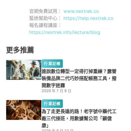
官網免費試用：
www.nextrek.co
藍途幫助中心：
https://help.nextrek.co
報名課程講座：
https://nextrek.info/lecture/blog
更多推薦
行業記帳
誰說數位轉型一定得打掉重練？露營
裝備品牌二代巧妙搭配帳務工具，撥
開數字迷霧
2026 年 7 月 8 日
行業記帳
為了走更長遠的路！老字號中藥代工
廠三代接班，用數據幫公司「顧健
康」
2026 年 6 月 22 日