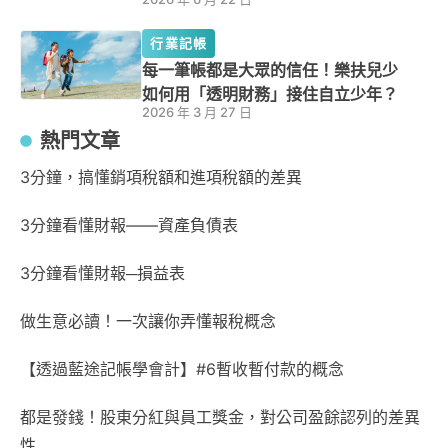
行業記帳
每一筆帳都是大眾的信任！樂扶兒少
如何用「透明財務」接住自立少年？
2026 年 3 月 27 日
熱門文章
3分鐘，搞懂銷項稅額和進項稅額的差異
3分鐘看懂財報——資產負債表
3分鐘看懂財報─損益表
做生意必讀！一次讓你弄懂報稅概念
【透過藍途記帳學會計】#6暫收暫付款的概念
都是發錢！股東分紅與員工獎金，對公司盈餘認列的差異
性