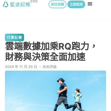
部落格
前往官網
立即試用
行業記帳
雲端數據加乘RQ跑力，
財務與決策全面加速
2024 年 11 月 20 日
．
尚未評論