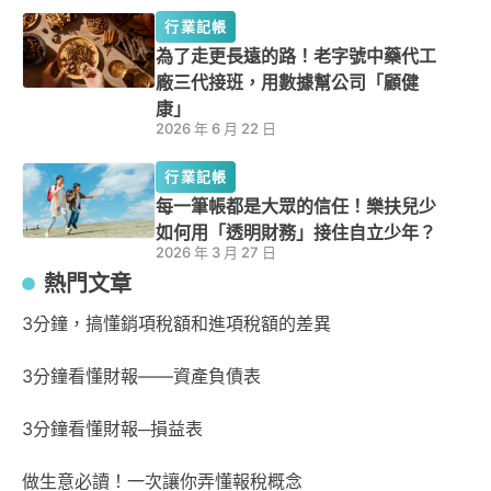
行業記帳
為了走更長遠的路！老字號中藥代工
廠三代接班，用數據幫公司「顧健
康」
2026 年 6 月 22 日
行業記帳
每一筆帳都是大眾的信任！樂扶兒少
如何用「透明財務」接住自立少年？
2026 年 3 月 27 日
熱門文章
3分鐘，搞懂銷項稅額和進項稅額的差異
3分鐘看懂財報——資產負債表
3分鐘看懂財報─損益表
做生意必讀！一次讓你弄懂報稅概念