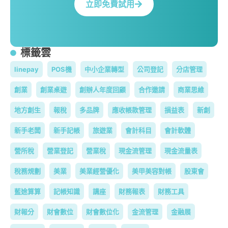
立即免費試用
標籤雲
linepay
POS機
中小企業轉型
公司登記
分店管理
創業
創業桌遊
創辦人年度回顧
合作邀請
商業思維
地方創生
報稅
多品牌
應收帳款管理
損益表
新創
新手老闆
新手記帳
旅遊業
會計科目
會計軟體
營所稅
營業登記
營業稅
現金流管理
現金流量表
稅務規劃
美業
美業經營優化
美甲美容對帳
股東會
藍途算算
記帳知識
講座
財務報表
財務工具
財報分
財會數位
財會數位化
金流管理
金融展