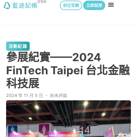
部落格
前往官網
立即試用
活動紀錄
參展紀實——2024
FinTech Taipei 台北金融
科技展
2024 年 11 月 5 日
．
尚未評論