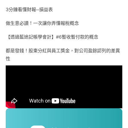
3分鐘看懂財報─損益表
做生意必讀！一次讓你弄懂報稅概念
【透過藍途記帳學會計】#6暫收暫付款的概念
都是發錢！股東分紅與員工獎金，對公司盈餘認列的差異
性