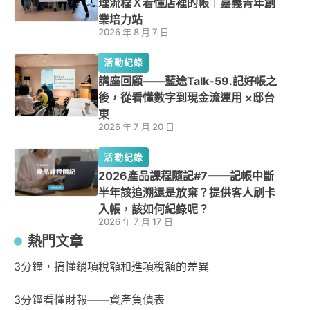
理流程Ｘ看懂店裡的帳｜嘉義青年創
業培力站
2026 年 8 月 7 日
活動紀錄
講座回顧——藍途Talk-59.記好帳之
後，從看懂數字到現金流運用 ×邸台
東
2026 年 7 月 20 日
活動紀錄
2026產品課程隨記#7——記帳中斷
半年該追溯還是放棄？提供客人刷卡
入帳，該如何紀錄呢？
2026 年 7 月 17 日
熱門文章
3分鐘，搞懂銷項稅額和進項稅額的差異
3分鐘看懂財報——資產負債表