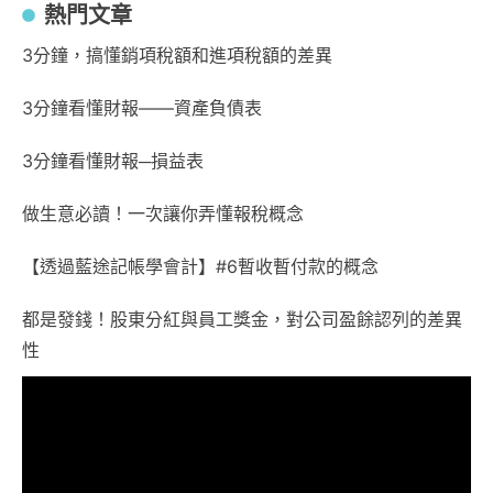
熱門文章
3分鐘，搞懂銷項稅額和進項稅額的差異
3分鐘看懂財報——資產負債表
3分鐘看懂財報─損益表
做生意必讀！一次讓你弄懂報稅概念
【透過藍途記帳學會計】#6暫收暫付款的概念
都是發錢！股東分紅與員工獎金，對公司盈餘認列的差異
性