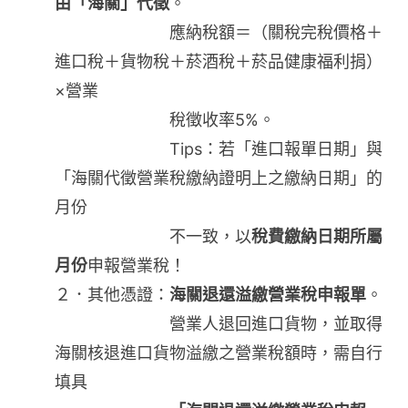
由「海關」代徵
。
應納稅額＝（關稅完稅價格＋
進口稅＋貨物稅＋菸酒稅＋菸品健康福利捐）
×營業
稅徵收率5%。
Tips：若「進口報單日期」與
「海關代徵營業稅繳納證明上之繳納日期」的
月份
不一致，以
稅費繳納日期所屬
月份
申報營業稅！
２．其他憑證：
海關退還溢繳營業稅申報單
。
營業人退回進口貨物，並取得
海關核退進口貨物溢繳之營業稅額時，需自行
填具