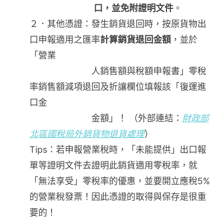
口，並免附證明文件
。
２．其他憑證：發生銷貨退回時，按原貨物出
口申報適用之匯率
計算銷貨退回金額
，並於
「營業
人銷售額與稅額申報書」零稅
率銷售額減項退回及折讓欄位填報該「復運進
口金
金額」！ （外部連結：
財政部
北區國稅局外銷貨物退貨處理
）
Tips：若申報營業稅時，「未能提供」出口報
單等證明文件去證明此銷貨適用零稅率，就
「無法享受」零稅率的優惠，並要開立應稅5%
的營業稅發票！因此憑證的取得與保存是很重
要的！