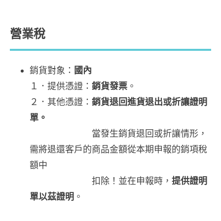
營業稅
銷貨對象：
國內
１．提供憑證：
銷貨發票
。
２．其他憑證：
銷貨退回進貨退出或折讓證明
單
。
當發生銷貨退回或折讓情形，
需將退還客戶的商品金額從本期申報的銷項稅
額中
扣除！並在申報時，
提供證明
單以茲證明
。