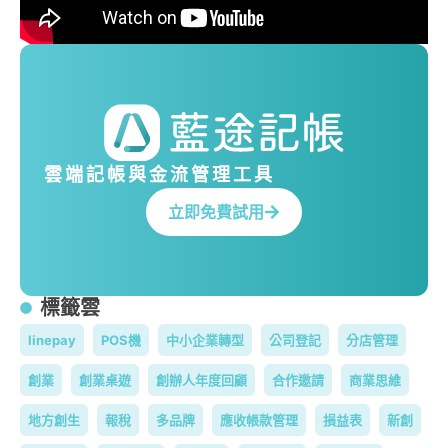
雲端記帳與金流管理工具
立即免費試用
標籤雲
linepay
POS機
中小企業轉型
公司登記
分店管理
創業
創業桌遊
創辦人年度回顧
合作邀請
商業思維
地方創生
報稅
多品牌
應收帳款管理
損益表
新創