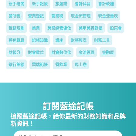
新手老闆
新手記帳
旅遊業
會計科目
會計軟體
營所稅
營業登記
營業稅
現金流管理
現金流量表
稅務規劃
美業
美業經營優化
美甲美容對帳
股東會
藍途算算
記帳知識
講座
財務報表
財務工具
財報分
財會數位
財會數位化
金流管理
金融展
銀行餘額
雲端記帳
餐飲業
馬上辦
訂閱藍途記帳
追蹤藍途記帳，給你最新的財務知識和品牌
新資訊！