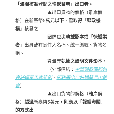
「海關核准登記之快遞業者」出口者
。
▲出口貨物的價格（離岸價
格）在新臺幣5萬元
以下
，需取得「
郵政機
構
」核發之
國際包裹
執據影本
或「
快遞業
者
」出具載有寄件人名稱、統一編號、貨物名
稱、
數量等
執據之證明文件影本
。
（外部連結：
中華郵政國際包
裹託運單書寫範例
、
關務署出口快遞簡易申報
書
）
▲出口貨物的價格（離岸價
格）
超過
新臺幣5萬元，
則應以「報經海關」
的方式出