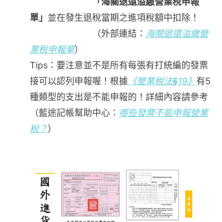
「海關退還溢繳營業稅申報
單」
並在發生退稅當期之進項稅額中扣除！
（外部連結：
海關退還溢繳營
業稅申報單
）
Tips：要注意並不是所有每張有打統編的發票
接可以認列申報喔！根據
《營業稅法
§
19》
有5
種類型的支出是不能申報的！詳細內容請參考
（藍途記帳幫助中心：
哪些發票不能申報營業
稅？
）