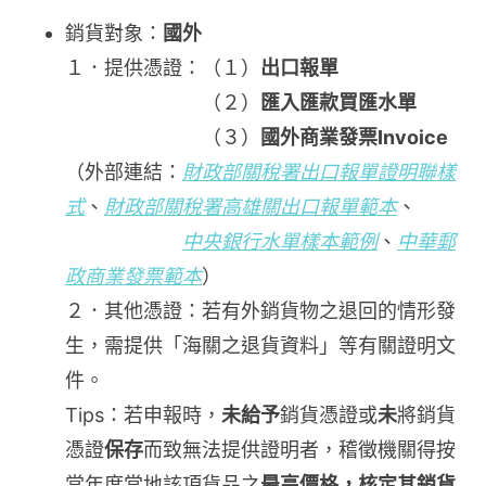
銷貨對象：
國外
１．提供憑證：（１）
出口報單
（２）
匯入匯款買匯水單
（３）
國外商業發票Invoice
（外部連結：
財政部關稅署出口報單證明聯樣
式
、
財政部關稅署高雄關出口報單範本
、
中央銀行水單樣本範例
、
中華郵
政商業發票範本
）
２．其他憑證：若有外銷貨物之退回的情形發
生，需提供「海關之退貨資料」等有關證明文
件。
Tips：若申報時，
未給予
銷貨憑證或
未
將銷貨
憑證
保存
而致無法提供證明者，稽徵機關得按
當年度當地該項貨品之
最高價格，核定其銷貨