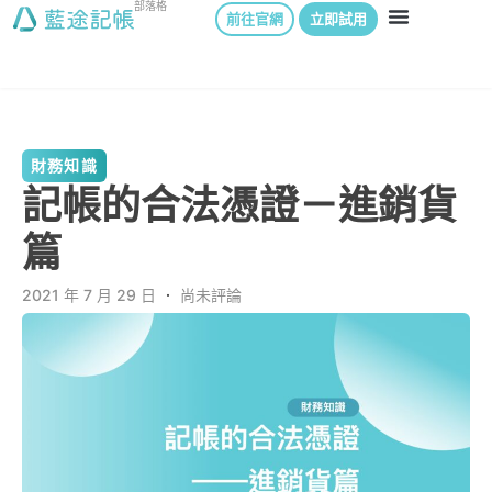
部落格
前往官網
立即試用
財務知識
記帳的合法憑證－進銷貨
篇
2021 年 7 月 29 日
．
尚未評論