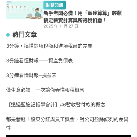
財務知識
新手老闆必備！用「藍途算算」輕鬆
搞定薪資計算與所得稅扣繳！
2025 年 11 月 27 日
熱門文章
3分鐘，搞懂銷項稅額和進項稅額的差異
3分鐘看懂財報——資產負債表
3分鐘看懂財報─損益表
做生意必讀！一次讓你弄懂報稅概念
【透過藍途記帳學會計】#6暫收暫付款的概念
都是發錢！股東分紅與員工獎金，對公司盈餘認列的差異
性