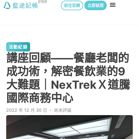
部落格
前往官網
立即試用
活動紀錄
講座回顧——餐廳老闆的
成功術，解密餐飲業的9
大難題｜NexTrekＸ道騰
國際商務中心
2022 年 12 月 30 日
．
尚未評論