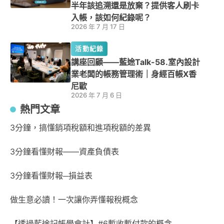
半年該追溯還是放棄？提供客人刷卡
入帳，該如何紀錄呢？
2026 年 7 月 17 日
活動紀錄
講座回顧——藍途Talk-58.室內設計
業老闆的帳務管理術｜身經百帳X香
尼歐
2026 年 7 月 6 日
熱門文章
3分鐘，搞懂銷項稅額和進項稅額的差異
3分鐘看懂財報——資產負債表
3分鐘看懂財報─損益表
做生意必讀！一次讓你弄懂報稅概念
【透過藍途記帳學會計】#6暫收暫付款的概念