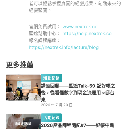
者可以輕鬆掌握真實的經營成果、勾勒未來的
經營藍圖。
官網免費試用：
www.nextrek.co
藍途幫助中心：
https://help.nextrek.co
報名課程講座：
https://nextrek.info/lecture/blog
更多推薦
活動紀錄
講座回顧——藍途Talk-59.記好帳之
後，從看懂數字到現金流運用 ×邸台
東
2026 年 7 月 20 日
活動紀錄
2026產品課程隨記#7——記帳中斷