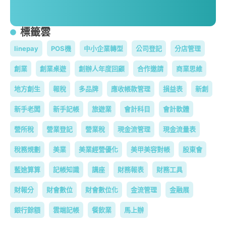
標籤雲
linepay
POS機
中小企業轉型
公司登記
分店管理
創業
創業桌遊
創辦人年度回顧
合作邀請
商業思維
地方創生
報稅
多品牌
應收帳款管理
損益表
新創
新手老闆
新手記帳
旅遊業
會計科目
會計軟體
營所稅
營業登記
營業稅
現金流管理
現金流量表
稅務規劃
美業
美業經營優化
美甲美容對帳
股東會
藍途算算
記帳知識
講座
財務報表
財務工具
財報分
財會數位
財會數位化
金流管理
金融展
銀行餘額
雲端記帳
餐飲業
馬上辦