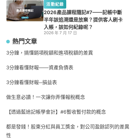
活動紀錄
2026產品課程隨記#7——記帳中斷
半年該追溯還是放棄？提供客人刷卡
入帳，該如何紀錄呢？
2026 年 7 月 17 日
熱門文章
3分鐘，搞懂銷項稅額和進項稅額的差異
3分鐘看懂財報——資產負債表
3分鐘看懂財報─損益表
做生意必讀！一次讓你弄懂報稅概念
【透過藍途記帳學會計】#6暫收暫付款的概念
都是發錢！股東分紅與員工獎金，對公司盈餘認列的差異
性