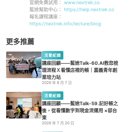
官網免費試用：
www.nextrek.co
藍途幫助中心：
https://help.nextrek.co
報名課程講座：
https://nextrek.info/lecture/blog
更多推薦
活動紀錄
講座回顧——藍途Talk-60.AI教您梳
理流程Ｘ看懂店裡的帳｜嘉義青年創
業培力站
2026 年 8 月 7 日
活動紀錄
講座回顧——藍途Talk-59.記好帳之
後，從看懂數字到現金流運用 ×邸台
東
2026 年 7 月 20 日