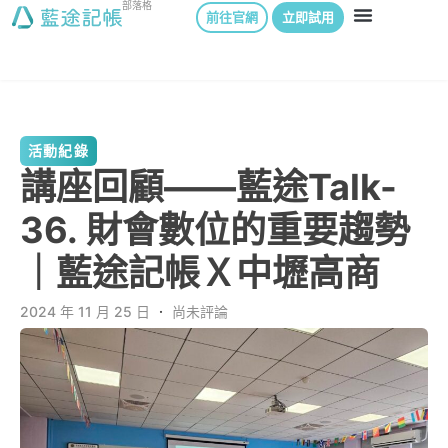
部落格
前往官網
立即試用
活動紀錄
講座回顧——藍途Talk-
36. 財會數位的重要趨勢
｜藍途記帳Ｘ中壢高商
2024 年 11 月 25 日
．
尚未評論