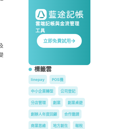
雲端記帳與金流管理
工具
映
立即免費試用
及
變
標籤雲
linepay
POS機
中小企業轉型
公司登記
分店管理
創業
創業桌遊
創辦人年度回顧
合作邀請
商業思維
地方創生
報稅