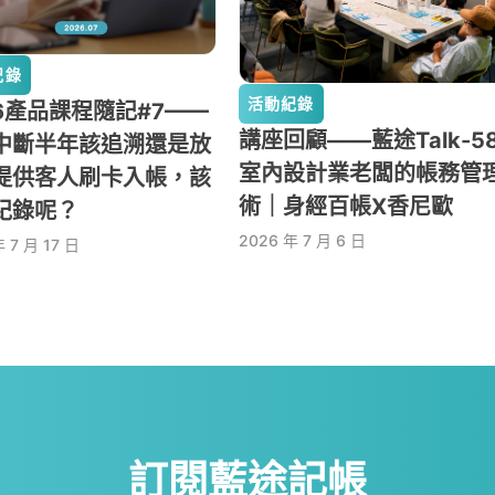
紀錄
活動紀錄
26產品課程隨記#7——
講座回顧——藍途Talk-58
中斷半年該追溯還是放
室內設計業老闆的帳務管
提供客人刷卡入帳，該
術｜身經百帳X香尼歐
紀錄呢？
2026 年 7 月 6 日
 7 月 17 日
訂閱藍途記帳