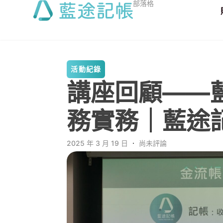
部落格
活動紀錄
講座回顧——藍途
務實務｜藍途
2025 年 3 月 19 日
．
尚未評論