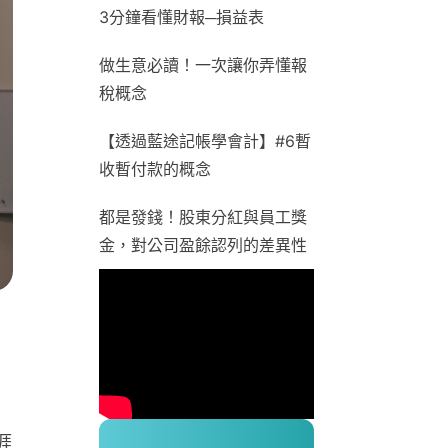
3分鐘看懂財報─損益表
做生意必讀！一次讓你弄懂報
稅概念
【透過藍途記帳學會計】#6暫
收暫付款的概念
都是發錢！股東分紅與員工獎
金，對公司盈餘認列的差異性
涯