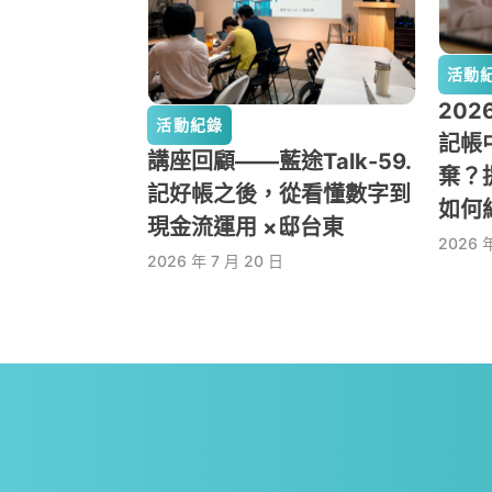
活動
20
活動紀錄
記帳
講座回顧——藍途Talk-59.
棄？
記好帳之後，從看懂數字到
如何
現金流運用 ×邸台東
2026 年
2026 年 7 月 20 日