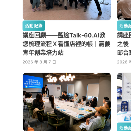
活動紀錄
活動
講座回顧——藍途Talk-60.AI教
講座回
您梳理流程Ｘ看懂店裡的帳｜嘉義
之後
青年創業培力站
邸台
2026 年 8 月 7 日
2026 
活動