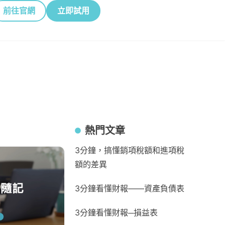
前往官網
立即試用
熱門文章
3分鐘，搞懂銷項稅額和進項稅
額的差異
3分鐘看懂財報——資產負債表
3分鐘看懂財報─損益表