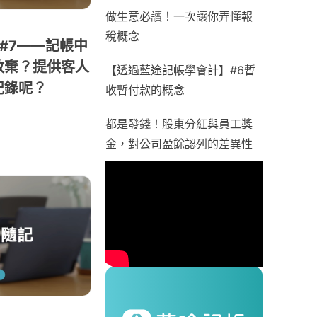
做生意必讀！一次讓你弄懂報
稅概念
記#7——記帳中
放棄？提供客人
【透過藍途記帳學會計】#6暫
紀錄呢？
收暫付款的概念
都是發錢！股東分紅與員工獎
金，對公司盈餘認列的差異性