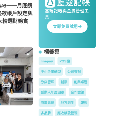
記#6——月底請
雲端記帳與金流管理工
墊款帳戶設定與
具
 大精選財務實
立即免費試用
標籤雲
linepay
POS機
中小企業轉型
公司登記
分店管理
創業
創業桌遊
創辦人年度回顧
合作邀請
商業思維
地方創生
報稅
多品牌
應收帳款管理