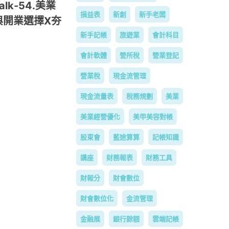
k-54.美業
損益表
新創
新手老闆
與開業選擇X夯
新手記帳
旅遊業
會計科目
會計軟體
營所稅
營業登記
營業稅
現金流管理
現金流量表
稅務規劃
美業
美業經營優化
美甲美容對帳
股東會
藍途算算
記帳知識
講座
財務報表
財務工具
財報分
財會數位
財會數位化
金流管理
金融展
銀行餘額
雲端記帳