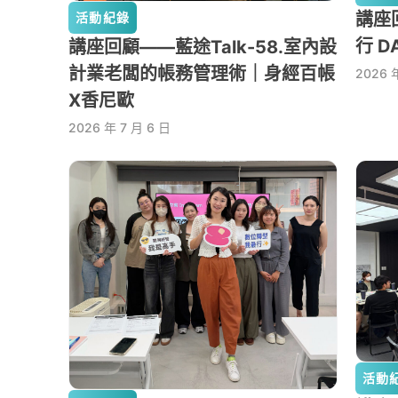
講座回
活動紀錄
行 D
講座回顧——藍途Talk-58.室內設
計業老闆的帳務管理術｜身經百帳
2026 
X香尼歐
2026 年 7 月 6 日
活動