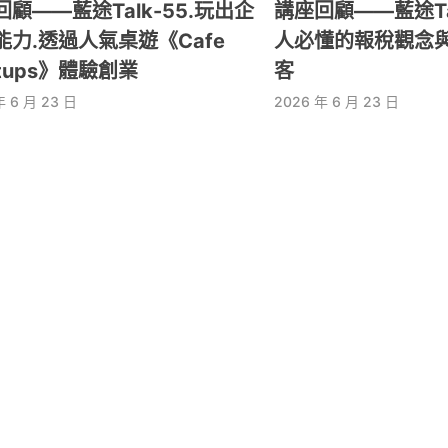
顧——藍途Talk-55.玩出企
講座回顧——藍途Tal
能力.透過人氣桌遊《Cafe
人必懂的報稅觀念
rtups》體驗創業
客
年 6 月 23 日
2026 年 6 月 23 日