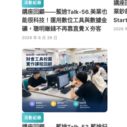
講座回
活動紀錄
業鈔
講座回顧——藍途Talk-56.美業也
Sta
能很科技！運用數位工具與數據金
礦，聰明賺錢不再靠直覺Ｘ夯客
2026 
2026 年 6 月 26 日
活動紀錄
講座回顧——藍途Talk-53.藍途記