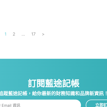
1
2
…
17
>
訂閱藍途記帳
追蹤藍途記帳，給你最新的財務知識和品牌新資訊
立即