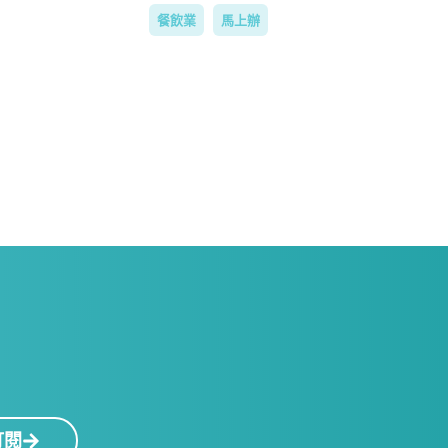
餐飲業
馬上辦
！
訂閱