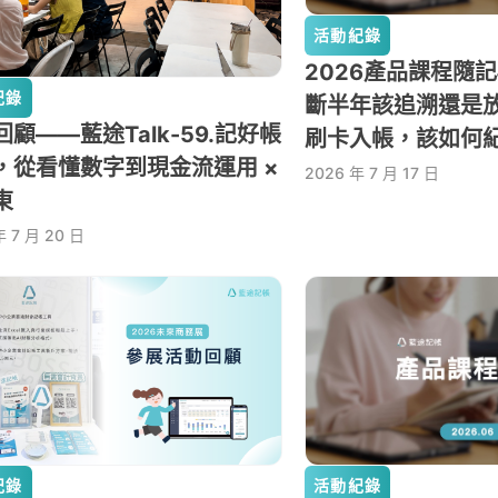
活動紀錄
2026產品課程隨
紀錄
斷半年該追溯還是
顧——藍途Talk-59.記好帳
刷卡入帳，該如何
，從看懂數字到現金流運用 ×
2026 年 7 月 17 日
東
年 7 月 20 日
紀錄
活動紀錄